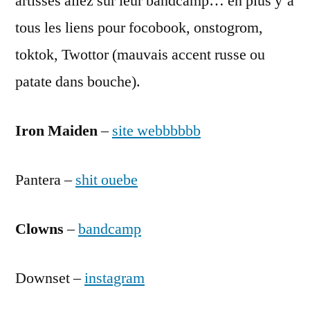
artisses allez sur leur bandcamp… en plus y’a
tous les liens pour focobook, onstogrom,
toktok, Twottor (mauvais accent russe ou
patate dans bouche).
Iron Maiden
–
site webbbbbb
Pantera –
shit ouebe
Clowns
–
bandcamp
Downset –
instagram