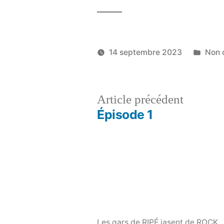
Publi
14 septembre 2023
Non 
dans
Navigation
Article
Article précédent
précéden
Épisode 1
de
l'article
Les gars de RIPÉ jasent de ROCK