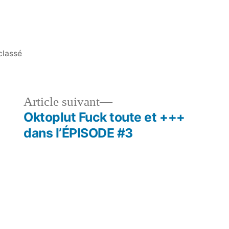
é
classé
Article
Article suivant
t :
Suivant :
Oktoplut Fuck toute et +++
dans l’ÉPISODE #3