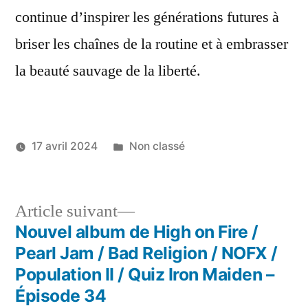
continue d’inspirer les générations futures à
briser les chaînes de la routine et à embrasser
la beauté sauvage de la liberté.
Publié
17 avril 2024
Non classé
dans
Navigation
Article
Article suivant
Suivant :
Nouvel album de High on Fire /
de
Pearl Jam / Bad Religion / NOFX /
l'article
Population II / Quiz Iron Maiden –
Épisode 34