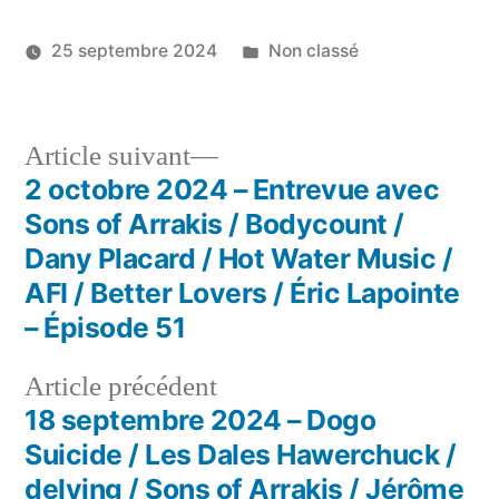
Publié
25 septembre 2024
Non classé
dans
Navigation
Article
Article suivant
Suivant :
2 octobre 2024 – Entrevue avec
de
Sons of Arrakis / Bodycount /
l'article
Dany Placard / Hot Water Music /
AFI / Better Lovers / Éric Lapointe
– Épisode 51
Article
Article précédent
précédent :
18 septembre 2024 – Dogo
Suicide / Les Dales Hawerchuck /
delving / Sons of Arrakis / Jérôme