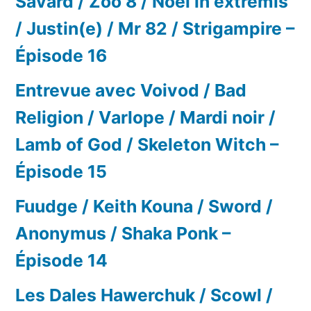
Savard / Zoo 8 / Noel in extremis
/ Justin(e) / Mr 82 / Strigampire –
Épisode 16
Entrevue avec Voivod / Bad
Religion / Varlope / Mardi noir /
Lamb of God / Skeleton Witch –
Épisode 15
Fuudge / Keith Kouna / Sword /
Anonymus / Shaka Ponk –
Épisode 14
Les Dales Hawerchuk / Scowl /