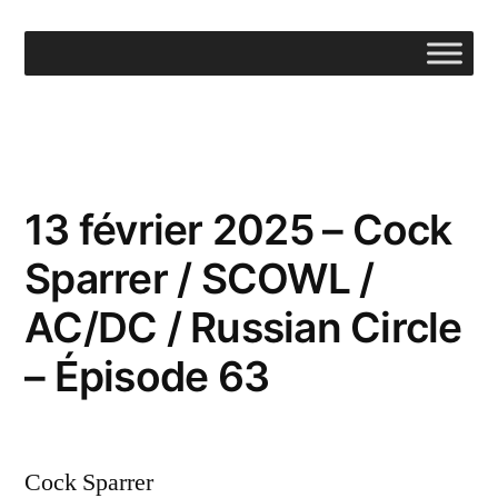
Aller
au
contenu
13 février 2025 – Cock
Sparrer / SCOWL /
AC/DC / Russian Circle
– Épisode 63
Cock Sparrer