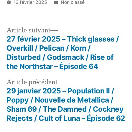
Publié
13 février 2025
Non classé
dans
Navigation
Article
Article suivant
Suivant :
27 février 2025 – Thick glasses /
de
Overkill / Pelican / Korn /
l'article
Disturbed / Godsmack / Rise of
the Northstar – Épisode 64
Article
Article précédent
précédent :
29 janvier 2025 – Population II /
Poppy / Nouvelle de Metallica /
Sham 69 / The Damned / Cockney
Rejects / Cult of Luna – Épisode 62