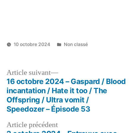
Publié
10 octobre 2024
Non classé
dans
Navigation
Article
Article suivant
Suivant :
16 octobre 2024 – Gaspard / Blood
de
incantation / Hate it too / The
l'article
Offspring / Ultra vomit /
Speedozer – Épisode 53
Article
Article précédent