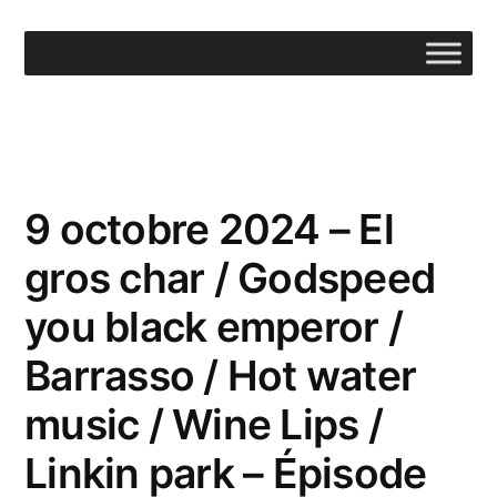
Aller
au
contenu
9 octobre 2024 – El
gros char / Godspeed
you black emperor /
Barrasso / Hot water
music / Wine Lips /
Linkin park – Épisode