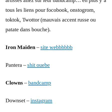
artisses allez sur leur bandcamp… en plus y’a
tous les liens pour focobook, onstogrom,
toktok, Twottor (mauvais accent russe ou
patate dans bouche).
Iron Maiden
–
site webbbbbb
Pantera –
shit ouebe
Clowns
–
bandcamp
Downset –
instagram