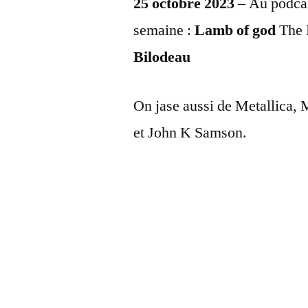
25 octobre 2023
– Au podca
semaine :
Lamb of god
The 
Bilodeau
On jase aussi de Metallica, 
et John K Samson.