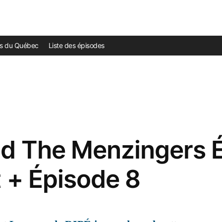
ds du Québec
Liste des épisodes
d The Menzingers 
t + Épisode 8