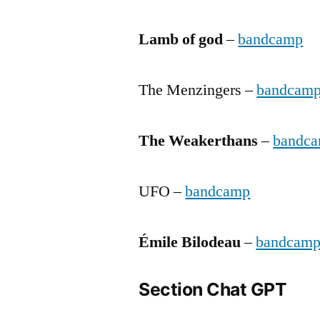
Lamb of god
–
bandcamp
The Menzingers –
bandcam
The Weakerthans
–
bandc
UFO –
bandcamp
Émile Bilodeau
–
bandcam
Section Chat GPT