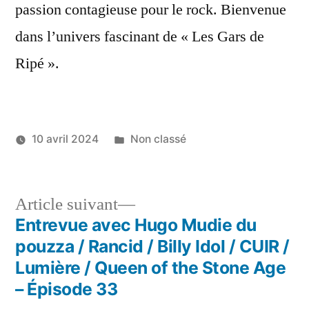
passion contagieuse pour le rock. Bienvenue
dans l’univers fascinant de « Les Gars de
Ripé ».
Publié
10 avril 2024
Non classé
dans
Navigation
Article
Article suivant
Suivant :
Entrevue avec Hugo Mudie du
de
pouzza / Rancid / Billy Idol / CUIR /
l'article
Lumière / Queen of the Stone Age
– Épisode 33